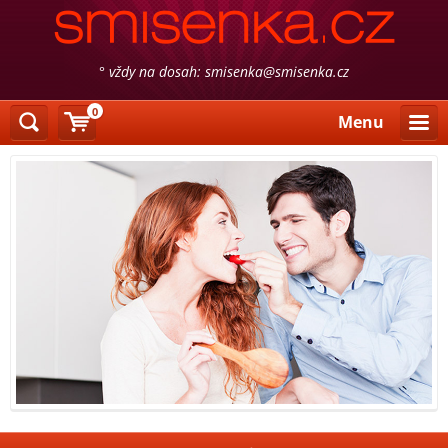
° vždy na dosah: smisenka@smisenka.cz
0
Menu