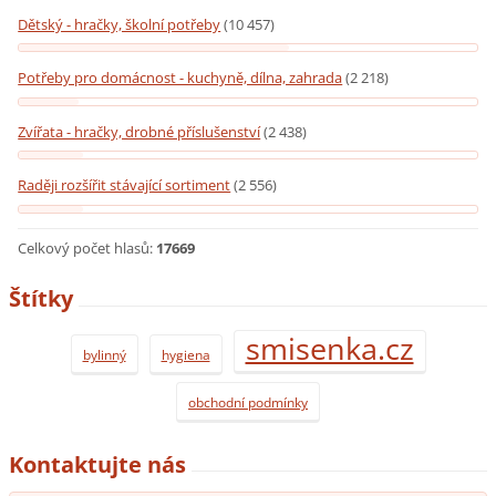
Dětský - hračky, školní potřeby
(10 457)
Potřeby pro domácnost - kuchyně, dílna, zahrada
(2 218)
Zvířata - hračky, drobné příslušenství
(2 438)
Raději rozšířit stávající sortiment
(2 556)
Celkový počet hlasů:
17669
Štítky
smisenka.cz
bylinný
hygiena
obchodní podmínky
Kontaktujte nás