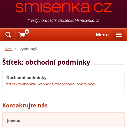
° vždy na dosah: smisenka@smisenka.cz
0
Menu
Akce
>
Výpis tagů
Štítek: obchodní podmínky
Obchodní podmínky
https://smisenka1.webnode.cz/obchodni-podminky/
Kontaktujte nás
Jméno: