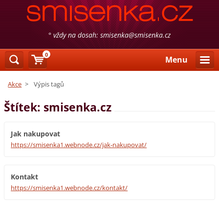
° vždy na dosah: smisenka@smisenka.cz
0
Menu
Akce
>
Výpis tagů
Štítek: smisenka.cz
Jak nakupovat
https://smisenka1.webnode.cz/jak-nakupovat/
Kontakt
https://smisenka1.webnode.cz/kontakt/