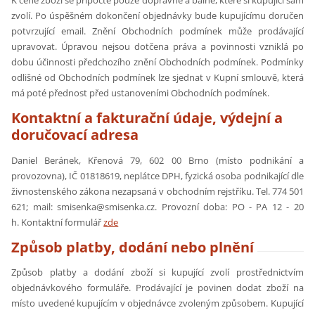
K ceně zboží se připočte pouze dopravné a balné, které si kupující sám
zvolí. Po úspěšném dokončení objednávky bude kupujícímu doručen
potvrzující email. Znění Obchodních podmínek může prodávající
upravovat. Úpravou nejsou dotčena práva a povinnosti vzniklá po
dobu účinnosti předchozího znění Obchodních podmínek. Podmínky
odlišné od Obchodních podmínek lze sjednat v Kupní smlouvě, která
má poté přednost před ustanoveními Obchodních podmínek.
Kontaktní a fakturační údaje, výdejní a
doručovací adresa
Daniel Beránek, Křenová 79, 602 00 Brno (místo podnikání a
provozovna), IČ 01818619, neplátce DPH, fyzická osoba podnikající dle
živnostenského zákona nezapsaná v obchodním rejstříku. Tel. 774 501
621; mail: smisenka@smisenka.cz. Provozní doba: PO - PA 12 - 20
h. Kontaktní formulář
zde
Způsob platby, dodání nebo plnění
Způsob platby a dodání zboží si kupující zvolí prostřednictvím
objednávkového formuláře. Prodávající je povinen dodat zboží na
místo uvedené kupujícím v objednávce zvoleným způsobem. Kupující