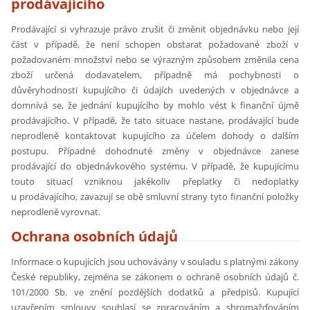
prodávajícího
Prodávající si vyhrazuje právo zrušit či změnit objednávku nebo její
část v případě, že není schopen obstarat požadované zboží v
požadovaném množství nebo se výrazným způsobem změnila cena
zboží určená dodavatelem, případně má pochybnosti o
důvěryhodnosti kupujícího či údajích uvedených v objednávce a
domnívá se, že jednání kupujícího by mohlo vést k finanční újmě
prodávajícího. V případě, že tato situace nastane, prodávající bude
neprodleně kontaktovat kupujícího za účelem dohody o dalším
postupu. Případné dohodnuté změny v objednávce zanese
prodávající do objednávkového systému. V případě, že kupujícímu
touto situací vzniknou jakékoliv přeplatky či nedoplatky
u prodávajícího, zavazují se obě smluvní strany tyto finanční položky
neprodleně vyrovnat.
Ochrana osobních údajů
Informace o kupujících jsou uchovávány v souladu s platnými zákony
České republiky, zejména se zákonem o ochraně osobních údajů č.
101/2000 Sb. ve znění pozdějších dodatků a předpisů. Kupující
uzavřením smlouvy souhlasí se zpracováním a shromažďováním