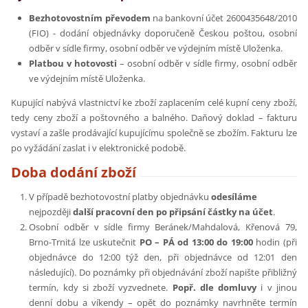
Bezhotovostním převodem
na bankovní účet 2600435648/2010
(FIO) - dodání objednávky doporučeně Českou poštou, osobní
odběr v sídle firmy, osobní odběr ve výdejním místě Uloženka.
Platbou v hotovosti
– osobní odběr v sídle firmy, osobní odběr
ve výdejním místě Uloženka.
Kupující nabývá vlastnictví ke zboží zaplacením celé kupní ceny zboží,
tedy ceny zboží a poštovného a balného. Daňový doklad – fakturu
vystaví a zašle prodávající kupujícímu společně se zbožím. Fakturu lze
po vyžádání zaslat i v elektronické podobě.
Doba dodání zboží
V případě bezhotovostní platby objednávku
odesíláme
nejpozději
další pracovní den po připsání částky na účet
.
Osobní odběr v sídle firmy Beránek/Mahdalová, Křenová 79,
Brno-Trnitá lze uskutečnit
PO – PÁ od 13:00 do 19:00
hodin (při
objednávce do 12:00 týž den, při objednávce od 12:01 den
následující). Do poznámky při objednávání zboží napište přibližný
termín, kdy si zboží vyzvednete.
Popř. dle domluvy
i v jinou
denní dobu a víkendy – opět do poznámky navrhněte termín