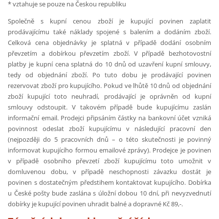
* vztahuje se pouze na Českou republiku
Společně s kupní cenou zboží je kupující povinen zaplatit
prodávajícímu také náklady spojené s balením a dodáním zboží.
Celková cena objednávky je splatná v případě dodání osobním
převzetím a dobírkou převzetím zboží. V případě bezhotovostní
platby je kupní cena splatná do 10 dnů od uzavření kupní smlouvy,
tedy od objednání zboží. Po tuto dobu je prodávající povinen
rezervovat zboží pro kupujícího. Pokud ve lhůtě 10 dnů od objednání
zboží kupující toto neuhradí, prodávající je oprávněn od kupní
smlouvy odstoupit. V takovém případě bude kupujícímu zaslán
informační email. Prodejci připsáním částky na bankovní účet vzniká
povinnost odeslat zboží kupujícímu v následující pracovní den
(nejpozději do 5 pracovních dnů – o této skutečnosti je povinný
informovat kupujícího formou emailové zprávy). Prodejce je povinen
v případě osobního převzetí zboží kupujícímu toto umožnit v
domluvenou dobu, v případě neschopnosti závazku dostát je
povinen s dostatečným předstihem kontaktovat kupujícího. Dobírka
u České pošty bude zaslána s úložní dobou 10 dní, při nevyzvednutí
dobírky je kupující povinen uhradit balné a dopravné Kč 89,-.