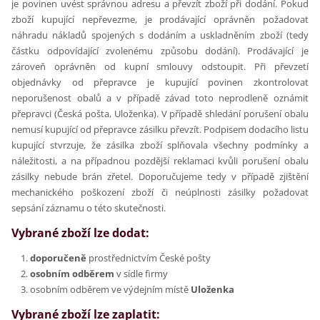
je povinen uvést správnou adresu a převzít zboží při dodání. Pokud
zboží kupující nepřevezme, je prodávající oprávněn požadovat
náhradu nákladů spojených s dodáním a uskladněním zboží (tedy
částku odpovídající zvolenému způsobu dodání). Prodávající je
zároveň oprávněn od kupní smlouvy odstoupit. Při převzetí
objednávky od přepravce je kupující povinen zkontrolovat
neporušenost obalů a v případě závad toto neprodleně oznámit
přepravci (Česká pošta, Uloženka). V případě shledání porušení obalu
nemusí kupující od přepravce zásilku převzít. Podpisem dodacího listu
kupující stvrzuje, že zásilka zboží splňovala všechny podmínky a
náležitosti, a na případnou pozdější reklamaci kvůli porušení obalu
zásilky nebude brán zřetel. Doporučujeme tedy v případě zjištění
mechanického poškození zboží či neúplnosti zásilky požadovat
sepsání záznamu o této skutečnosti.
Vybrané zboží lze dodat:
doporučeně
prostřednictvím České pošty
osobním odběrem
v sídle firmy
osobním odběrem ve výdejním místě
Uloženka
Vybrané zboží lze zaplatit: