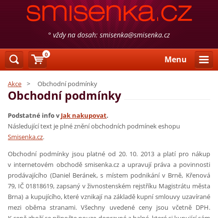
° vždy na dosah: smisenka@smisenka.cz
0
Menu
Akce
>
Obchodní podmínky
Obchodní podmínky
Podstatné info v
Jak nakupovat
.
Následující text je plné znění obchodních podmínek eshopu
Smisenka.cz
.
Obchodní podmínky jsou platné od 20. 10. 2013 a platí pro nákup
v internetovém obchodě smisenka.cz a upravují práva a povinnosti
prodávajícího (Daniel Beránek, s místem podnikání v Brně, Křenová
79, IČ 01818619, zapsaný v živnostenském rejstříku Magistrátu města
Brna) a kupujícího, které vznikají na základě kupní smlouvy uzavírané
mezi oběma stranami. Všechny uvedené ceny jsou včetně DPH.