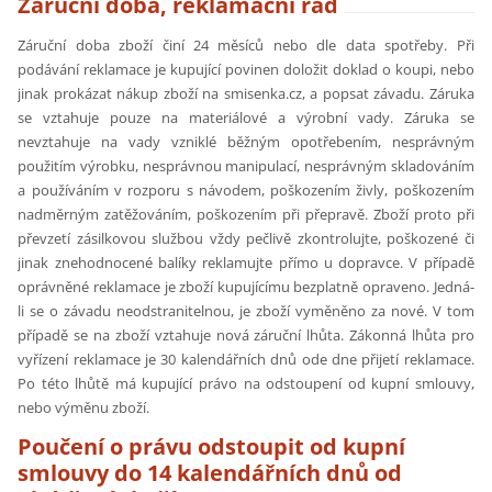
Záruční doba, reklamační řád
Záruční doba zboží činí 24 měsíců nebo dle data spotřeby. Při
podávání reklamace je kupující povinen doložit doklad o koupi, nebo
jinak prokázat nákup zboží na smisenka.cz, a popsat závadu. Záruka
se vztahuje pouze na materiálové a výrobní vady. Záruka se
nevztahuje na vady vzniklé běžným opotřebením, nesprávným
použitím výrobku, nesprávnou manipulací, nesprávným skladováním
a používáním v rozporu s návodem, poškozením živly, poškozením
nadměrným zatěžováním, poškozením při přepravě. Zboží proto při
převzetí zásilkovou službou vždy pečlivě zkontrolujte, poškozené či
jinak znehodnocené balíky reklamujte přímo u dopravce. V případě
oprávněné reklamace je zboží kupujícímu bezplatně opraveno. Jedná-
li se o závadu neodstranitelnou, je zboží vyměněno za nové. V tom
případě se na zboží vztahuje nová záruční lhůta. Zákonná lhůta pro
vyřízení reklamace je 30 kalendářních dnů ode dne přijetí reklamace.
Po této lhůtě má kupující právo na odstoupení od kupní smlouvy,
nebo výměnu zboží.
Poučení o právu odstoupit od kupní
smlouvy do 14 kalendářních dnů od