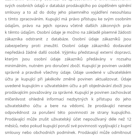
svých osobních údajů v databázi prodávajícího po úspěšném splnění
smlouvy a to až do doby jeho písemného vyjádření nesouhlasu
s tímto zpracováním. Kupující má právo přístupu ke svým osobním
údajům, právo na jejich opravu včetně dalších zákonných práv
k těmto údajům. Osobní údaje je možno na základě písemné žádosti
zákazníka odstranit z databáze. Osobní údaje zákazníků jsou
zabezpečeny proti zneužití. Osobní údaje zákazníků dodavatel
nepředává žádné další osobě. Výjimku představují externí dopravci,
kterým jsou osobní údaje zákazníků předávány v rozsahu
minimálním, nutném pro doručení zboží. Kupující je povinen uvádět
správně a pravdivě všechny údaje. Údaje uvedené v uživatelském
účtu je kupující při jakékoliv změně povinen aktualizovat. Údaje
uvedené kupujícím v uživatelském účtu a při objednávání zboží jsou
prodávajícím považovány za správné. Kupující je povinen zachovávat
mlčenlivost ohledně informací nezbytných k přístupu do jeho
uživatelského účtu a bere na vědomí, že prodávající nenese
odpovědnost za porušení této povinnosti ze strany kupujícího.
Prodávající může zrušit uživatelský účet nepoužívaný déle než 12
měsíců, nebo pokud kupující poruší své povinnosti vyplývající z kupní
smlouvy nebo obchodních podmínek. Prodávající může odmítnout