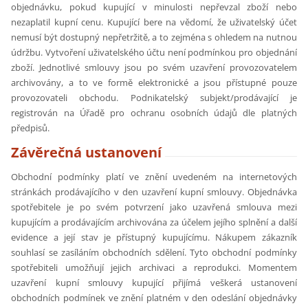
objednávku, pokud kupující v minulosti nepřevzal zboží nebo
nezaplatil kupní cenu. Kupující bere na vědomí, že uživatelský účet
nemusí být dostupný nepřetržitě, a to zejména s ohledem na nutnou
údržbu. Vytvoření uživatelského účtu není podmínkou pro objednání
zboží. Jednotlivé smlouvy jsou po svém uzavření provozovatelem
archivovány, a to ve formě elektronické a jsou přístupné pouze
provozovateli obchodu. Podnikatelský subjekt/prodávající je
registrován na Úřadě pro ochranu osobních údajů dle platných
předpisů.
Závěrečná ustanovení
Obchodní podmínky platí ve znění uvedeném na internetových
stránkách prodávajícího v den uzavření kupní smlouvy. Objednávka
spotřebitele je po svém potvrzení jako uzavřená smlouva mezi
kupujícím a prodávajícím archivována za účelem jejího splnění a další
evidence a její stav je přístupný kupujícímu. Nákupem zákazník
souhlasí se zasíláním obchodních sdělení. Tyto obchodní podmínky
spotřebiteli umožňují jejich archivaci a reprodukci. Momentem
uzavření kupní smlouvy kupující přijímá veškerá ustanovení
obchodních podmínek ve znění platném v den odeslání objednávky