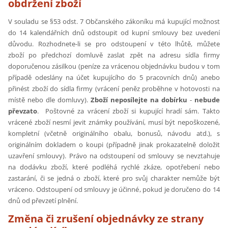
obdržení zboží
V souladu se §53 odst. 7 Občanského zákoníku má kupující možnost
do 14 kalendářních dnů odstoupit od kupní smlouvy bez uvedení
důvodu. Rozhodnete-li se pro odstoupení v této lhůtě, můžete
zboží po předchozí domluvě zaslat zpět na adresu sídla firmy
doporučenou zásilkou (peníze za vrácenou objednávku budou v tom
případě odeslány na účet kupujícího do 5 pracovních dnů) anebo
přinést zboží do sídla firmy (vrácení peněz proběhne v hotovosti na
místě nebo dle domluvy).
Zboží neposílejte na dobírku
-
nebude
převzato
. Poštovné za vrácení zboží si kupující hradí sám. Takto
vrácené zboží nesmí jevit známky používání, musí být nepoškozené,
kompletní (včetně originálního obalu, bonusů, návodu atd.), s
originálním dokladem o koupi (případně jinak prokazatelně doložit
uzavření smlouvy). Právo na odstoupení od smlouvy se nevztahuje
na dodávku zboží, které podléhá rychlé zkáze, opotřebení nebo
zastarání, či se jedná o zboží, které pro svůj charakter nemůže být
vráceno. Odstoupení od smlouvy je účinné, pokud je doručeno do 14
dnů od převzetí plnění.
Změna či zrušení objednávky ze strany