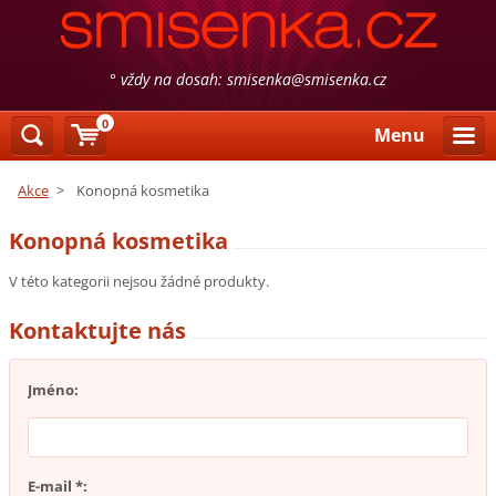
° vždy na dosah: smisenka@smisenka.cz
0
Menu
Akce
>
Konopná kosmetika
Konopná kosmetika
V této kategorii nejsou žádné produkty.
Kontaktujte nás
Jméno:
E-mail *: