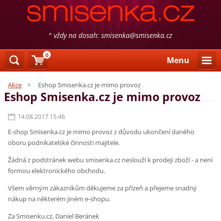
° vždy na dosah: smisenka@smisenka.cz
0
Menu
Akce
>
Eshop Smisenka.cz je mimo provoz
Eshop Smisenka.cz je mimo provoz
14.08.2017 15:46
E-shop Smisenka.cz je mimo provoz z důvodu ukončení daného
oboru podnikatelské činnosti majitele.
Žádná z podstránek webu smisenka.cz neslouží k prodeji zboží - a není
formou elektronického obchodu.
Všem věrným zákazníkům děkujeme za přízeň a přejeme snadný
nákup na některém jiném e-shopu.
Za Smisenku.cz, Daniel Beránek