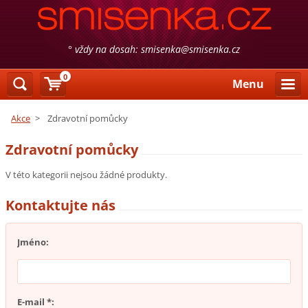
° vždy na dosah: smisenka@smisenka.cz
0
Menu
Akce
>
Zdravotní pomůcky
Zdravotní pomůcky
V této kategorii nejsou žádné produkty.
Kontaktujte nás
Jméno:
E-mail *: